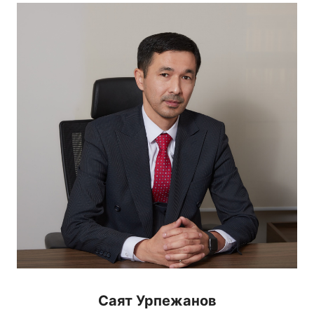
Саят
Урпежанов