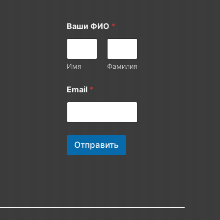
Ваши ФИО
*
Имя
Фамилия
*
Email
*
В
а
ш
и
В
а
Отправить
ш
и